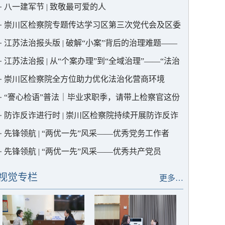
川区检察院联合社会工作部开展支部共建活动
·
八一建军节 | 致敬最可爱的人
·
崇川区检察院专题传达学习区第三次党代会及区委
三届一次全会精神
·
江苏法治报头版 | 破解“小案”背后的治理难题——
崇川检察“热力地图”当参谋
·
江苏法治报 | 从“个案办理”到“全域治理”——“法治
副会长”解锁行业治理新范式
·
崇川区检察院全方位助力优化法治化营商环境
·
“謇心检语”普法｜毕业求职季，请带上检察官这份
“避坑指南”
·
防诈反诈进行时 | 崇川区检察院持续开展防诈反诈
宣传活动
·
先锋领航 | “两优一先”风采——优秀党务工作者
·
先锋领航 | “两优一先”风采——优秀共产党员
视觉专栏
更多…