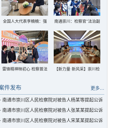
全国人大代表李楠楠：强
南通崇川：检察官“法治副
化履职纾解“银发族”急难
校长”送法进技工学校
愁盼
雷锋精神映初心 检察普法
【新力量·新风采】崇川检
进社区
察“全家福”再添5名青年才
俊
案件发布
更多…
·
南通市崇川区人民检察院对被告人杨某等提起公诉
·
南通市崇川区人民检察院对被告人张某某提起公诉
·
南通市崇川区人民检察院对被告人宋某某提起公诉