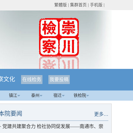
繁體版
|
集群首页
|
手机版
|
察文化
在线检务
我要投稿
镇江
泰州
宿迁
铁检院
本院要闻
更多…
·
党建共建聚合力 检社协同促发展——南通市、崇