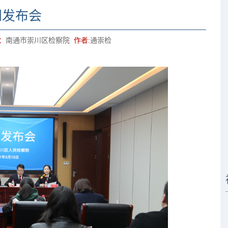
闻发布会
：
南通市崇川区检察院
作者:
通崇检