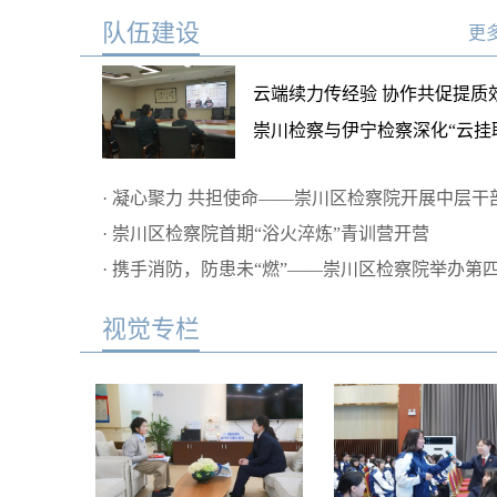
队伍建设
更多
云端续力传经验 协作共促提质效
崇川检察与伊宁检察深化“云挂
业务交流
·
凝心聚力 共担使命——崇川区检察院开展中层干
谈话
·
崇川区检察院首期“浴火淬炼”青训营开营
·
携手消防，防患未“燃”——崇川区检察院举办第四
行荟”特训营暨“行刑双向衔接”系列讲座
视觉专栏