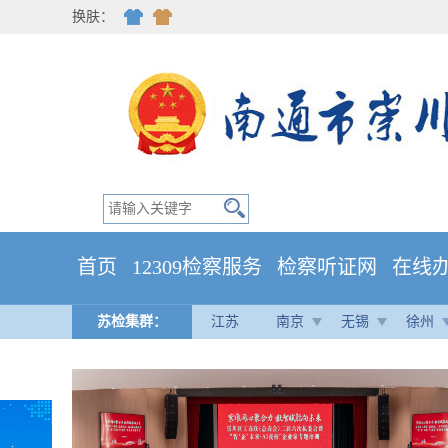
换肤：
首页
12309检察服务
检察听证网
在线
苏检集群：
江苏
南京
无锡
徐州