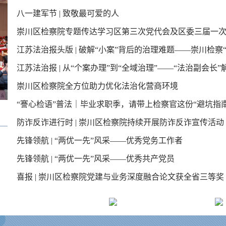
八一建军节 | 致敬最可爱的人
察院联合社会工作部开展支部共建活动
崇川区检察院专题传达学习区第三次党代会及区委三届一
江苏法治报头版 | 破解“小案”背后的治理难题——崇川检察
会精神
江苏法治报 | 从“个案办理”到“全域治理”——“法治副会长”
力地图”当参谋
崇川区检察院全方位助力优化法治化营商环境
行业治理新范式
“謇心检语”普法｜毕业求职季，请带上检察官这份“避坑指南
防诈反诈进行时 | 崇川区检察院持续开展防诈反诈宣传活动
先锋领航 | “两优一先”风采——优秀党务工作者
先锋领航 | “两优一先”风采——优秀共产党员
喜报 | 崇川区检察院党建与业务深度融合论文获全省三等奖