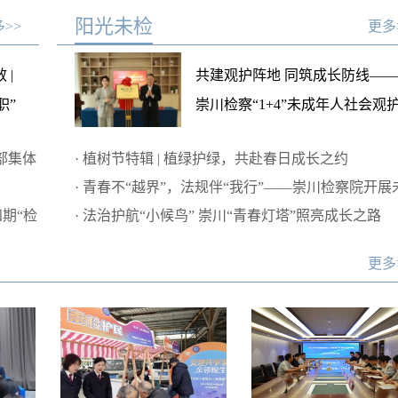
阳光未检
>>
更多
 |
共建观护阵地 同筑成长防线——
职”
崇川检察“1+4”未成年人社会观
体系建设正式启动！
部集体
·
植树节特辑 | 植绿护绿，共赴春日成长之约
·
青春不“越界”，法规伴“我行”——崇川检察院开展
期“检
年人法治教育主题活动
·
法治护航“小候鸟” 崇川“青春灯塔”照亮成长之路
更多