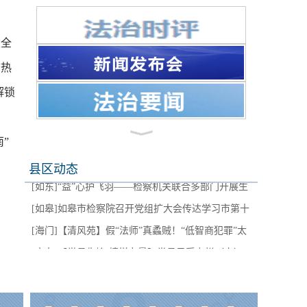
[如东]
“益”心护飞羽——检察机关联合多部门开展生
次全
[如皋]
如皋市检察院召开党组扩大会传达学习市第十
态保护主题党日活动
“热
[海门]
【清风苑】假“法师”真蟊贼！“低智商犯罪”太
四次党代会精神
解锁
[启东]
【党员先锋·榜样力量】党员风采专栏（六）
离谱
[通州]
南通市通州区人民检察院拟聘任第二届听证员
[海安]
【一图速览】江苏检察高质效履职这五年
名单公示
”
[崇川]
党建共建聚合力 检社协同促发展——南通
县区动态
[如东]
“益”心护飞羽——检察机关联合多部门开展生
市、崇川区检察院联合社会工作部开展支部共建活
[如皋]
如皋市检察院召开党组扩大会传达学习市第十
态保护主题党日活动
动
[海门]
【清风苑】假“法师”真蟊贼！“低智商犯罪”太
四次党代会精神
[启东]
【党员先锋·榜样力量】党员风采专栏（六）
离谱