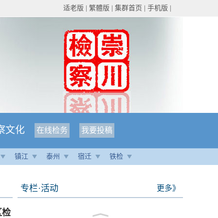
适老版
|
繁體版
|
集群首页
|
手机版
|
察文化
在线检务
我要投稿
镇江
泰州
宿迁
铁检
专栏·活动
更多》
区检