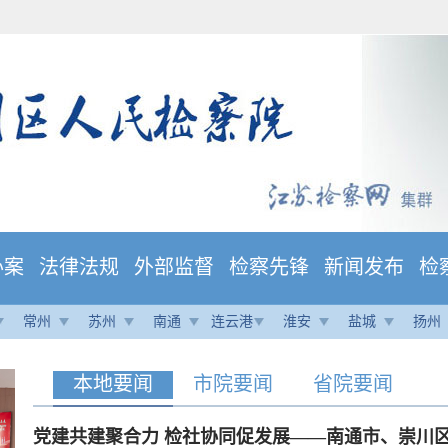
办案
法律法规
外部监督
检察先锋
新闻发布
检
常州
苏州
南通
连云港
淮安
盐城
扬州
本地要闻
市院要闻
省院要闻
党建共建聚合力 检社协同促发展——南通市、崇川