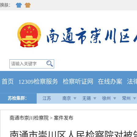
换肤：
首页
12309检察服务
检察听证网
在线办案
法
苏检集群：
江苏
南京
无锡
徐州
常州
南通市崇川检察院
>
案件发布
南通市崇川区人民检察院对被