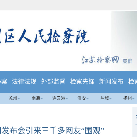
办案
法律法规
外部监督
检察先锋
新闻发布
检
苏州
南通
连云港
淮安
盐城
扬州
发布会引来三千多网友“围观”