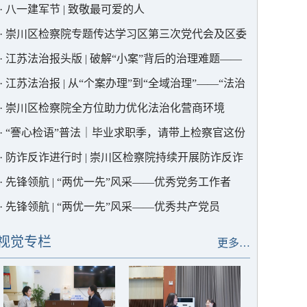
川区检察院联合社会工作部开展支部共建活动
·
八一建军节 | 致敬最可爱的人
·
崇川区检察院专题传达学习区第三次党代会及区委
三届一次全会精神
·
江苏法治报头版 | 破解“小案”背后的治理难题——
崇川检察“热力地图”当参谋
·
江苏法治报 | 从“个案办理”到“全域治理”——“法治
副会长”解锁行业治理新范式
·
崇川区检察院全方位助力优化法治化营商环境
·
“謇心检语”普法｜毕业求职季，请带上检察官这份
“避坑指南”
·
防诈反诈进行时 | 崇川区检察院持续开展防诈反诈
宣传活动
·
先锋领航 | “两优一先”风采——优秀党务工作者
·
先锋领航 | “两优一先”风采——优秀共产党员
视觉专栏
更多…