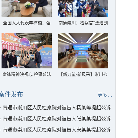
全国人大代表李楠楠：强
南通崇川：检察官“法治副
化履职纾解“银发族”急难
校长”送法进技工学校
愁盼
雷锋精神映初心 检察普法
【新力量·新风采】崇川检
进社区
察“全家福”再添5名青年才
俊
案件发布
更多…
·
南通市崇川区人民检察院对被告人杨某等提起公诉
·
南通市崇川区人民检察院对被告人张某某提起公诉
·
南通市崇川区人民检察院对被告人宋某某提起公诉