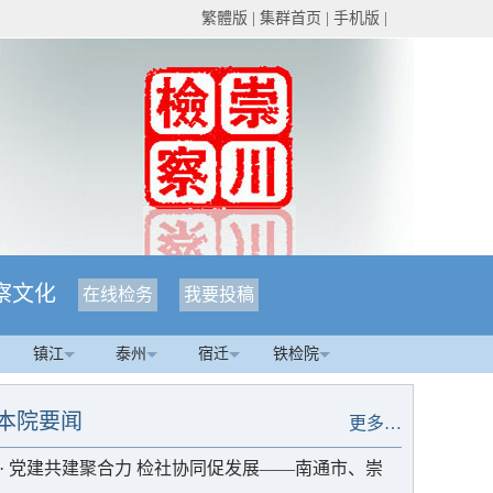
繁體版
|
集群首页
|
手机版
|
察文化
在线检务
我要投稿
镇江
泰州
宿迁
铁检院
本院要闻
更多…
·
党建共建聚合力 检社协同促发展——南通市、崇