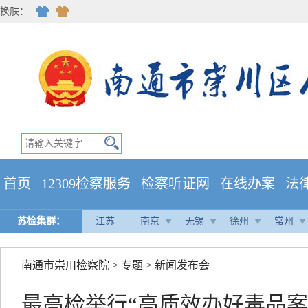
换肤：
首页
12309检察服务
检察听证网
在线办案
法
苏检集群：
江苏
南京
无锡
徐州
常州
南通市崇川检察院
>
专题
>
新闻发布会
最高检举行“高质效办好毒品案