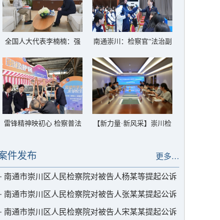
全国人大代表李楠楠：强
南通崇川：检察官“法治副
化履职纾解“银发族”急难
校长”送法进技工学校
愁盼
雷锋精神映初心 检察普法
【新力量·新风采】崇川检
进社区
察“全家福”再添5名青年才
俊
案件发布
更多…
·
南通市崇川区人民检察院对被告人杨某等提起公诉
·
南通市崇川区人民检察院对被告人张某某提起公诉
·
南通市崇川区人民检察院对被告人宋某某提起公诉