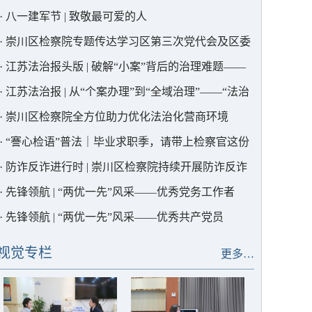
川区检察院联合社会工作部开展支部共建活动
·
八一建军节 | 致敬最可爱的人
·
崇川区检察院专题传达学习区第三次党代会及区委
三届一次全会精神
·
江苏法治报头版 | 破解“小案”背后的治理难题——
崇川检察“热力地图”当参谋
·
江苏法治报 | 从“个案办理”到“全域治理”——“法治
副会长”解锁行业治理新范式
·
崇川区检察院全方位助力优化法治化营商环境
·
“謇心检语”普法｜毕业求职季，请带上检察官这份
“避坑指南”
·
防诈反诈进行时 | 崇川区检察院持续开展防诈反诈
宣传活动
·
先锋领航 | “两优一先”风采——优秀党务工作者
·
先锋领航 | “两优一先”风采——优秀共产党员
视觉专栏
更多…